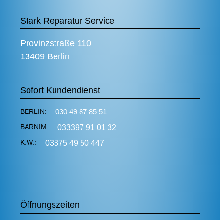
Stark Reparatur Service
Provinzstraße 110
13409 Berlin
Sofort Kundendienst
BERLIN:
030 49 87 85 51
BARNIM:
033397 91 01 32
K.W.:
03375 49 50 447
Öffnungszeiten