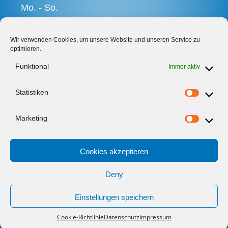
Mo. - So.
8 - 22 Uhr
Wir verwenden Cookies, um unsere Website und unseren Service zu
optimieren.
Social Media
Funktional
Immer aktiv
Statistiken
Marketing
Impressum
Datenschutz
Disclaimer
Cookies (EU)
Cookies akzeptieren
Weitere Informationen:
Deny
Geschirrspüler
Waschmaschine
Trockner
Einstellungen speichern
Cookie-Richtlinie
Datenschutz
Impressum